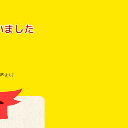
いました
0匹より)