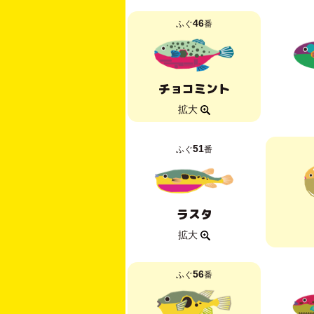
46
ふぐ
番
チョコミント
拡大
51
ふぐ
番
ラスタ
拡大
56
ふぐ
番