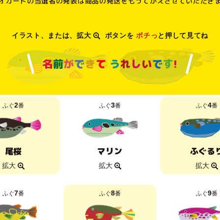
オカードの当選者の発表は商品の発送をもってかえさせていただき
イラスト、または、
拡大
ボタンを
ポチっ
と押して見てね
名
前
が
で
き
て
う
れ
し
い
で
す
!
2
3
4
ふぐ
番
ふぐ
番
ふぐ
番
尾桜
マリン
ふぐる
拡大
拡大
拡大
7
8
9
ふぐ
番
ふぐ
番
ふぐ
番