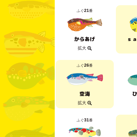
21
ふぐ
番
からあげ
ｓ
拡大
26
ふぐ
番
空海
拡大
31
ふぐ
番