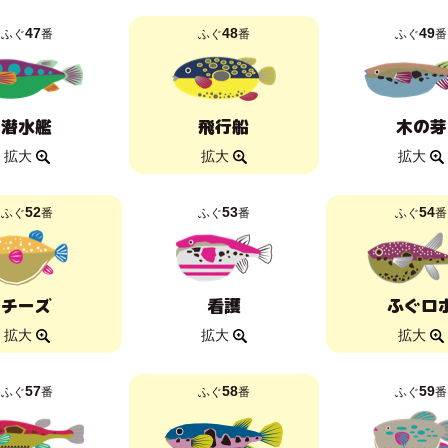
47
48
49
ふぐ
番
ふぐ
番
ふぐ
番
潜水艦
飛行船
木の芽
拡大
拡大
拡大
52
53
54
ふぐ
番
ふぐ
番
ふぐ
番
チーズ
看護
ふぐロ
拡大
拡大
拡大
57
58
59
ふぐ
番
ふぐ
番
ふぐ
番