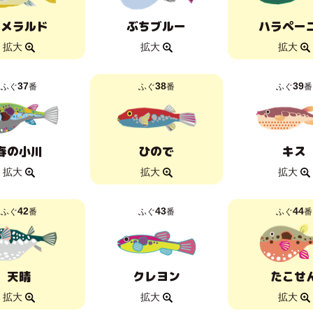
エメラルド
ぶちブルー
ハラペー
拡大
拡大
拡大
37
38
39
ふぐ
番
ふぐ
番
ふぐ
番
春の小川
ひので
キス
拡大
拡大
拡大
42
43
44
ふぐ
番
ふぐ
番
ふぐ
番
天晴
クレヨン
たこせ
拡大
拡大
拡大