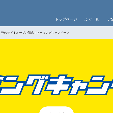
トップページ
ふぐ一覧
う
白焼き
蒲焼き
その他
」Webサイトオープン記念！ネーミングキャンペーン
ぐ鍋セット
とらふぐ刺身セット
とらふぐ鍋セ