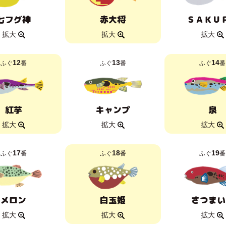
七フグ神
赤大将
ＳＡＫＵ
拡大
拡大
拡大
12
13
14
ふぐ
番
ふぐ
番
ふぐ
番
紅芋
キャンプ
泉
拡大
拡大
拡大
17
18
19
ふぐ
番
ふぐ
番
ふぐ
番
メロン
白玉姫
さつまい
拡大
拡大
拡大