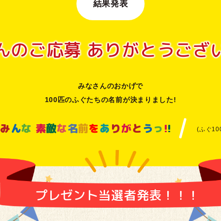
結果発表
んのご応募
ありがとう
ござ
みなさんのおかげで
100匹のふぐたちの名前が決まりました!
み
ん
な
素
敵
な
名
前
を
あ
り
が
と
う
っ
!
!
(ふぐ10
プレゼント当選者発表！！！