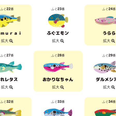
22
23
24
ふぐ
番
ふぐ
番
ふぐ
番
ａｍｕｒａｉ
ふぐエモン
うらら
拡大
拡大
拡大
27
28
29
ふぐ
番
ふぐ
番
ふぐ
番
ひれレタス
おかりなちゃん
ダルメシ
拡大
拡大
拡大
32
33
34
ふぐ
番
ふぐ
番
ふぐ
番