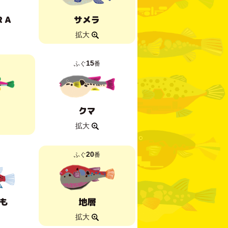
ＲＡ
サメラ
拡大
15
ふぐ
番
クマ
拡大
20
ふぐ
番
も
地層
拡大