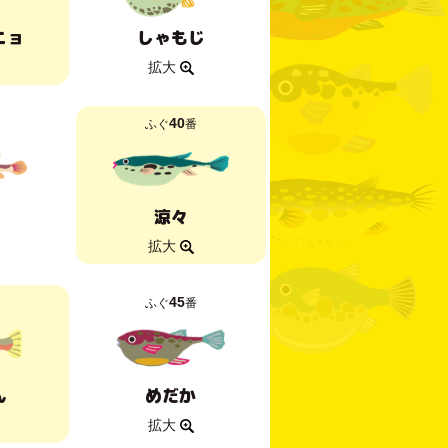
ニョ
しゃもじ
拡大
40
ふぐ
番
涼々
拡大
45
ふぐ
番
ん
めだか
拡大