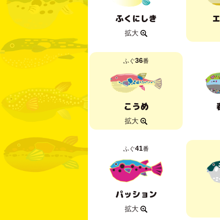
ふくにしき
拡大
36
ふぐ
番
こうめ
拡大
41
ふぐ
番
パッション
拡大