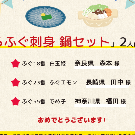
らふぐ刺身 鍋セット
2
」
人
奈良県
森本
ふぐ
18
番
白玉姫
様
長崎県
田中
ふぐ
23
番
ふぐエモン
様
神奈川県
福田
ふぐ
55
番
でめ子
様
おめでとうございます!