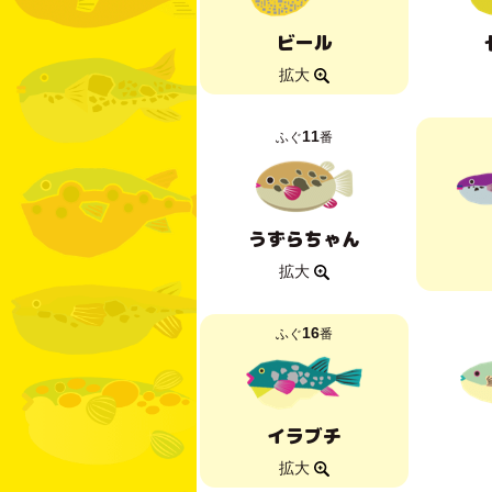
ビール
拡大
11
ふぐ
番
うずらちゃん
拡大
16
ふぐ
番
イラブチ
拡大