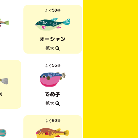
50
ふぐ
番
オーシャン
拡大
55
ふぐ
番
ボ
でめ子
拡大
60
ふぐ
番