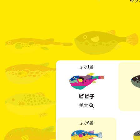
※ク
1
ふぐ
番
ビビ子
拡大
6
ふぐ
番