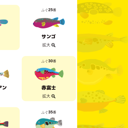
25
ふぐ
番
サンゴ
拡大
30
ふぐ
番
アン
赤富士
拡大
35
ふぐ
番