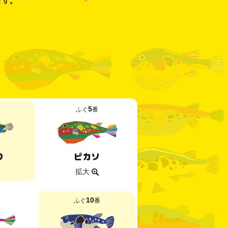
ます。
5
ふぐ
番
り
ピカソ
拡大
10
ふぐ
番